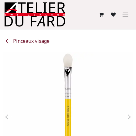
Se rendre au contenu
Pinceaux visage