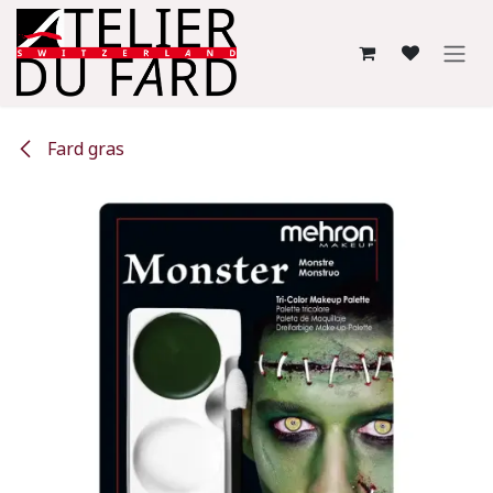
Se rendre au contenu
Fard gras