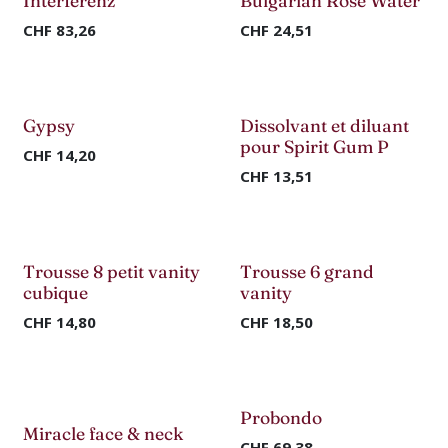
Interferenz
Bulgarian Rose Water
CHF
83,26
CHF
24,51
Nouveau !
Nouveau !
Gypsy
Dissolvant et diluant
pour Spirit Gum P
CHF
14,20
CHF
13,51
Trousse 8 petit vanity
Trousse 6 grand
-50%
-50%
cubique
vanity
CHF
14,80
CHF
18,50
Nouveau !
Nouveau !
Probondo
Miracle face & neck
CHF
69,38