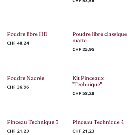
CHF
53,56
Nouveau !
Nouveau !
Poudre libre HD
Poudre libre classique
matte
CHF
48,24
CHF
25,95
Nouveau !
Nouveau !
Poudre Nacrée
Kit Pinceaux
"Technique"
CHF
36,96
CHF
58,28
Nouveau !
Nouveau !
Pinceau Technique 5
Pinceau Technique 4
CHF
21,23
CHF
21,23