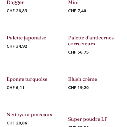
Nouveau !
Dagger
Mini
CHF
26,83
CHF
7,40
Nouveau !
Nouveau !
Palette japonaise
Palette d'anticernes
correcteurs
CHF
34,92
CHF
56,75
Nouveau !
Nouveau !
Eponge turquoise
Blush crème
CHF
6,11
CHF
19,20
Nouveau !
Nouveau !
Nettoyant pinceaux
Super poudre LF
CHF
28,86