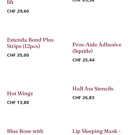
lift
CHF
29,60
Nouveau !
Nouveau !
Extenda Bond Plus
Pros-Aide Adhesive
Strips (12pcs)
(liquide)
CHF
35,00
CHF
25,44
Half Ass Stencils
-50%
-50%
Hot Wingz
CHF
26,83
CHF
13,88
Blue Rose with
Lip Sleeping Mask -
-50%