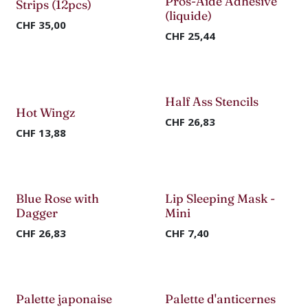
Nouveau !
Nouveau !
Pros-Aide Adhesive
Strips (12pcs)
(liquide)
CHF
35,00
CHF
25,44
Half Ass Stencils
-50%
-50%
Hot Wingz
CHF
26,83
CHF
13,88
Nouveau !
Blue Rose with
Lip Sleeping Mask -
-50%
Dagger
Mini
CHF
26,83
CHF
7,40
Palette japonaise
Palette d'anticernes