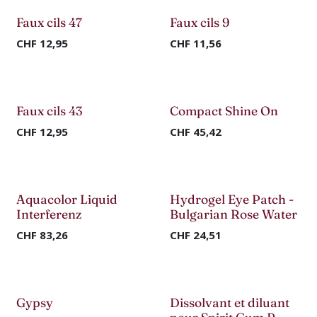
Faux cils 47
Faux cils 9
-50%
-50%
CHF
12,95
CHF
11,56
Nouveau !
Faux cils 43
Compact Shine On
-70%
CHF
12,95
CHF
45,42
Nouveau !
Aquacolor Liquid
Hydrogel Eye Patch -
-50%
Interferenz
Bulgarian Rose Water
CHF
83,26
CHF
24,51
Nouveau !
Nouveau !
Gypsy
Dissolvant et diluant