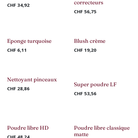
Nouveau !
Nouveau !
correcteurs
CHF
34,92
CHF
56,75
Nouveau !
Nouveau !
Eponge turquoise
Blush crème
CHF
6,11
CHF
19,20
Nouveau !
Nouveau !
Nettoyant pinceaux
Super poudre LF
CHF
28,86
CHF
53,56
Nouveau !
Nouveau !
Poudre libre HD
Poudre libre classique
matte
CHF
48,24