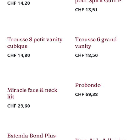
pour Spirit Gum P
CHF
14,20
CHF
13,51
Trousse 8 petit vanity
Trousse 6 grand
-50%
-50%
cubique
vanity
CHF
14,80
CHF
18,50
Nouveau !
Nouveau !
Probondo
Miracle face & neck
CHF
69,38
lift
CHF
29,60
Extenda Bond Plus