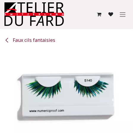
Se rendre au contenu
Faux cils fantaisies