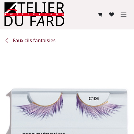
Se rendre au contenu
Faux cils fantaisies