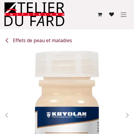
Se rendre au contenu
Effets de peau et maladies